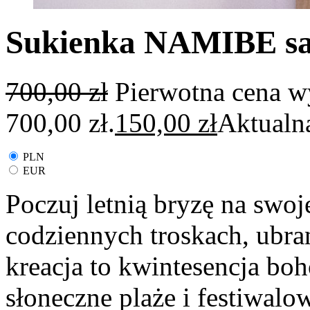
Sukienka NAMIBE s
700,00
zł
Pierwotna cena w
700,00 zł.
150,00
zł
Aktualna
PLN
EUR
Poczuj letnią bryzę na swoj
codziennych troskach, ubr
kreacja to kwintesencja boh
słoneczne plaże i festiwalo