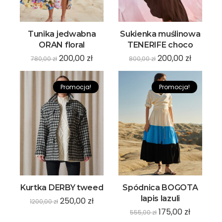
Tunika jedwabna
Sukienka muślinowa
ORAN floral
TENERIFE choco
200,00
zł
200,00
zł
780,00
zł
800,00
zł
Promocja!
Promocja!
Kurtka DERBY tweed
Spódnica BOGOTA
lapis lazuli
250,00
zł
1200,00
zł
175,00
zł
555,00
zł