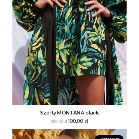
Szorty MONTANA black
100,00
zł
320,00
zł