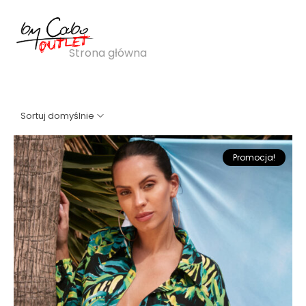
koszula w liście
Strona główna
»
koszula w liście
Sortuj domyślnie
Promocja!