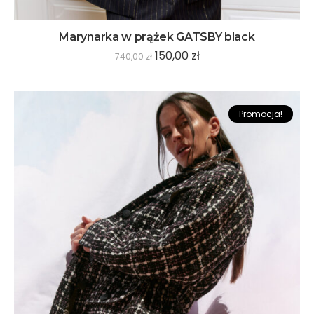
Marynarka w prążek GATSBY black
150,00
zł
740,00
zł
Promocja!