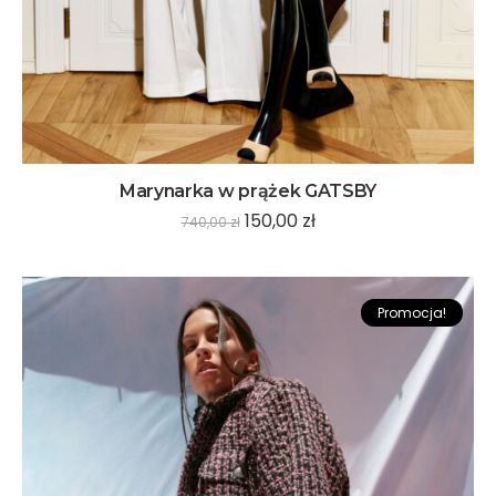
Marynarka w prążek GATSBY
150,00
zł
740,00
zł
Promocja!