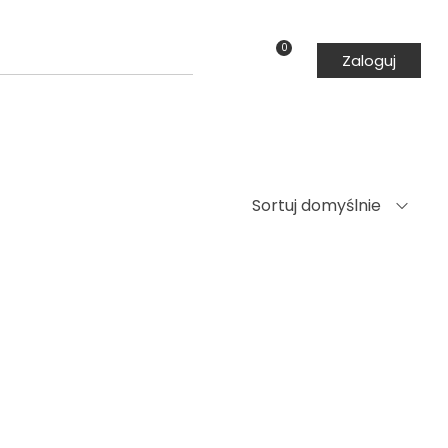
h
0
Zaloguj
Sortuj domyślnie