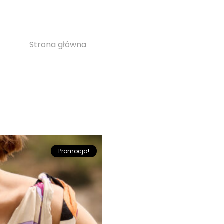
sukienka na ramiączkac
Strona główna
»
sukienka na ramiączkach
Promocja!