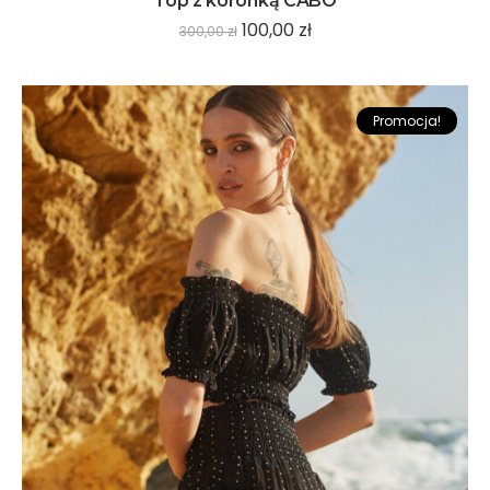
Top z koronką CABO
100,00
zł
300,00
zł
Promocja!