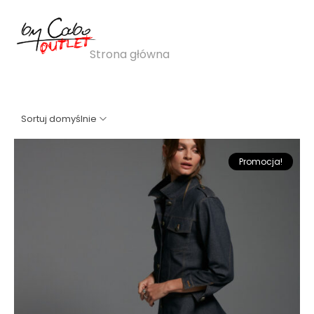
falbanki
Strona główna
»
falbanki
Sortuj domyślnie
Promocja!