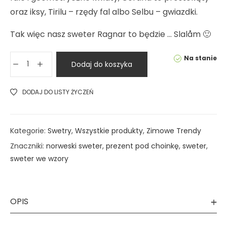
oraz iksy, Tirilu – rzędy fal albo Selbu – gwiazdki.
Tak więc nasz sweter Ragnar to będzie … Slalåm 🙂
Na stanie
Dodaj do koszyka
DODAJ DO LISTY ŻYCZEŃ
Kategorie:
Swetry
,
Wszystkie produkty
,
Zimowe Trendy
Znaczniki:
norweski sweter
,
prezent pod choinkę
,
sweter
,
sweter we wzory
OPIS