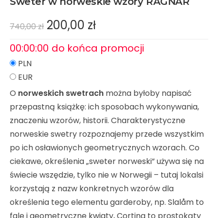
Sweter w norweskie wzory RAGNAR
200,00
zł
740,00
zł
0
0
:
0
0
:
0
0
do końca promocji
PLN
EUR
O
norweskich swetrach
można byłoby napisać
przepastną książkę: ich sposobach wykonywania,
znaczeniu wzorów, historii. Charakterystyczne
norweskie swetry rozpoznajemy przede wszystkim
po ich osławionych geometrycznych wzorach. Co
ciekawe, określenia
„sweter norweski”
używa się na
świecie wszędzie, tylko nie w Norwegii – tutaj lokalsi
korzystają z nazw konkretnych wzorów dla
określenia tego elementu garderoby, np. Slalåm to
fale i geometryczne kwiaty, Cortina to prostokąty