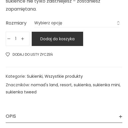
sukience nie tylko zaistniejesz – zostaniesz
zapamiętana.
Rozmiary
Dodaj do koszyka
DODAJ DO LISTY ŻYCZEŃ
Kategorie:
Sukienki
,
Wszystkie produkty
Znaczników:
nomad's land
,
resort
,
sukienka
,
sukienka mini
,
sukienka tweed
OPIS