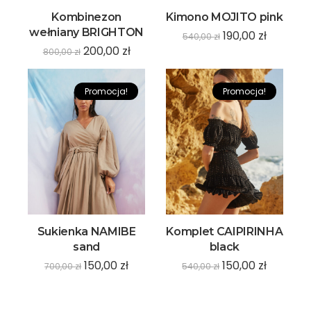
Kombinezon
Kimono MOJITO pink
wełniany BRIGHTON
190,00
zł
540,00
zł
200,00
zł
800,00
zł
Promocja!
Promocja!
Sukienka NAMIBE
Komplet CAIPIRINHA
sand
black
150,00
zł
150,00
zł
700,00
zł
540,00
zł