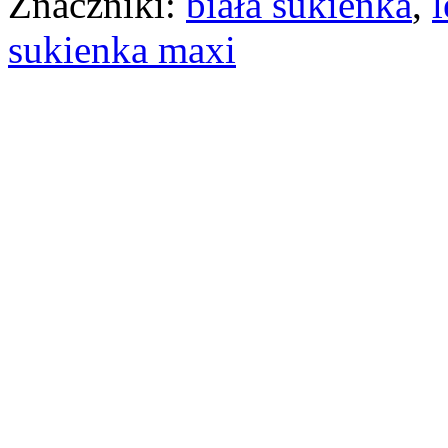
Znaczniki:
biała sukienka
,
l
sukienka maxi