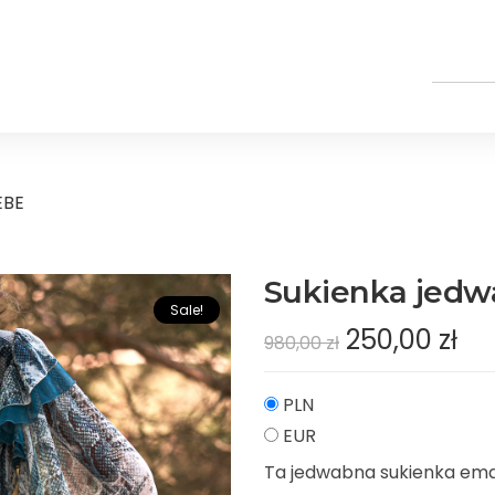
EBE
Sukienka jed
Sale!
250,00
zł
980,00
zł
PLN
EUR
Ta jedwabna sukienka eman