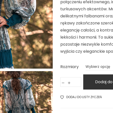
połączeniu efektownego, i
turkusowych akcentów. M
delikatnymi falbanami ora
rękawy zakończone szerok
elegancję całości, a kont
lekkości i harmonii. To suk
pozostaje niezwykle komfo
wyjścia czy eleganckie spo
Rozmiary
Dodaj do
DODAJ DO LISTY ŻYCZEŃ