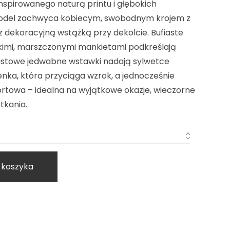
nspirowanego naturą printu i głębokich
odel zachwyca kobiecym, swobodnym krojem z
z dekoracyjną wstążką przy dekolcie. Bufiaste
imi, marszczonymi mankietami podkreślają
rastowe jedwabne wstawki nadają sylwetce
ienka, która przyciąga wzrok, a jednocześnie
rtowa – idealna na wyjątkowe okazje, wieczorne
tkania.
 koszyka