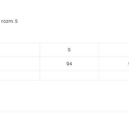
 rozm. S
S
94