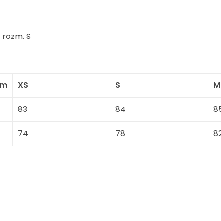
 rozm. S
cm
XS
S
M
83
84
8
74
78
8