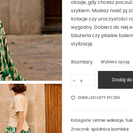
okazje, gdy chcesz poczuć
szykiem. Możesz nosić ją z
kolacje czy uroczystości r
wygodny. Dobierz do niej el
biżuteria czy płaskie bale
stylizację.
Rozmiary
Dodaj do
DODAJ DO LISTY ŻYCZEŃ
Kategorie:
Letnie wakacje
,
Suk
Znacznik:
spódnica bombka