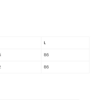
L
5
86
2
86