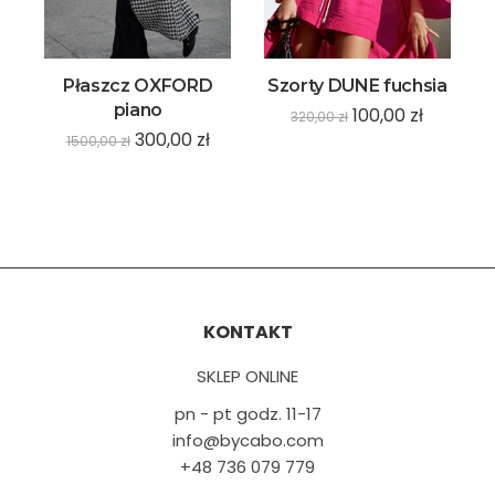
Płaszcz OXFORD
Szorty DUNE fuchsia
piano
100,00
zł
320,00
zł
300,00
zł
1500,00
zł
KONTAKT
SKLEP ONLINE
pn - pt godz. 11-17
info@bycabo.com
+48 736 079 779