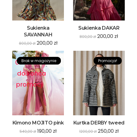
Sukienka
Sukienka DAKAR
SAVANNAH
200,00
zł
800,00
zł
200,00
zł
800,00
zł
0
0
Brak w magazynie
:
0
0
:
0
0
Promocja!
:
0
0
Promocja!
do końca
promocji
Kimono MOJITO pink
Kurtka DERBY tweed
190,00
zł
250,00
zł
540,00
zł
1200,00
zł