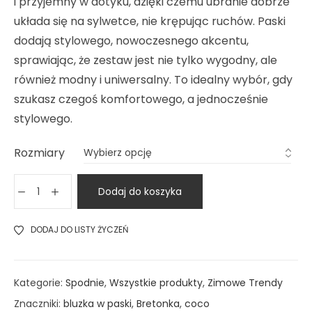
i przyjemny w dotyku, dzięki czemu ubranie dobrze
układa się na sylwetce, nie krępując ruchów. Paski
dodają stylowego, nowoczesnego akcentu,
sprawiając, że zestaw jest nie tylko wygodny, ale
również modny i uniwersalny. To idealny wybór, gdy
szukasz czegoś komfortowego, a jednocześnie
stylowego.
Rozmiary
Dodaj do koszyka
DODAJ DO LISTY ŻYCZEŃ
Kategorie:
Spodnie
,
Wszystkie produkty
,
Zimowe Trendy
Znaczniki:
bluzka w paski
,
Bretonka
,
coco