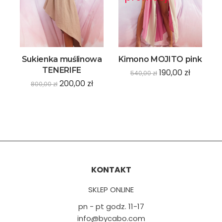
Sukienka muślinowa
Kimono MOJITO pink
TENERIFE
190,00
zł
540,00
zł
200,00
zł
800,00
zł
KONTAKT
SKLEP ONLINE
pn - pt godz. 11-17
info@bycabo.com