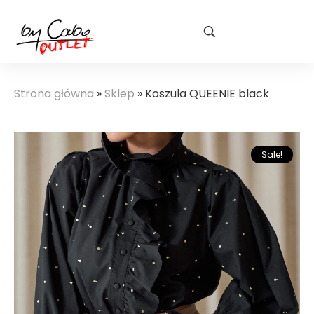
Strona główna
»
Sklep
»
Koszula QUEENIE black
Sale!