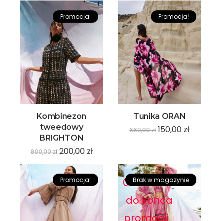
Promocja!
Promocja!
Kombinezon
Tunika ORAN
tweedowy
150,00
zł
660,00
zł
BRIGHTON
200,00
zł
800,00
zł
Promocja!
0
0
Brak w magazynie
:
0
0
:
0
0
Promocja!
:
0
0
do końca
promocji