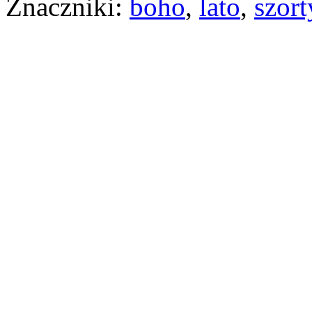
Znaczniki:
boho
,
lato
,
szort