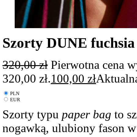
Szorty DUNE fuchsia
320,00
zł
Pierwotna cena w
320,00 zł.
100,00
zł
Aktualna
PLN
EUR
Szorty typu
paper bag
to s
nogawką, ulubiony fason w 