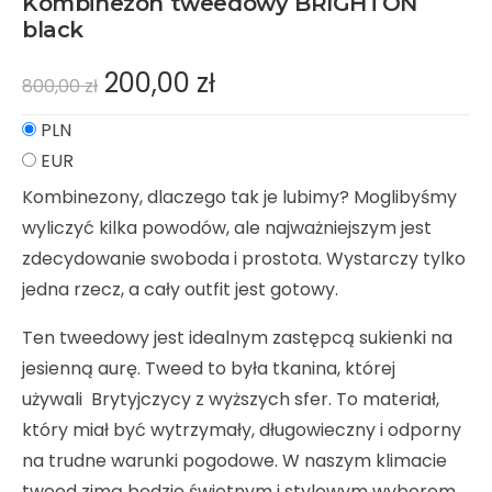
Kombinezon tweedowy BRIGHTON
black
200,00
zł
800,00
zł
PLN
EUR
Kombinezony, dlaczego tak je lubimy? Moglibyśmy
wyliczyć kilka powodów, ale najważniejszym jest
zdecydowanie swoboda i prostota. Wystarczy tylko
jedna rzecz, a cały outfit jest gotowy.
Ten tweedowy jest idealnym zastępcą sukienki na
jesienną aurę. Tweed to była tkanina, której
używali Brytyjczycy z wyższych sfer. To materiał,
który miał być wytrzymały, długowieczny i odporny
na trudne warunki pogodowe. W naszym klimacie
tweed zimą będzie świetnym i stylowym wyborem.