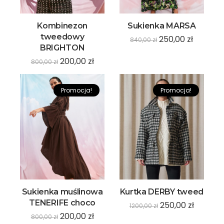
Kombinezon
Sukienka MARSA
tweedowy
250,00
zł
840,00
zł
BRIGHTON
200,00
zł
800,00
zł
Promocja!
Promocja!
Sukienka muślinowa
Kurtka DERBY tweed
TENERIFE choco
250,00
zł
1200,00
zł
200,00
zł
800,00
zł