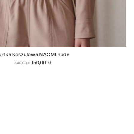
urtka koszulowa NAOMI nude
150,00
zł
540,00
zł