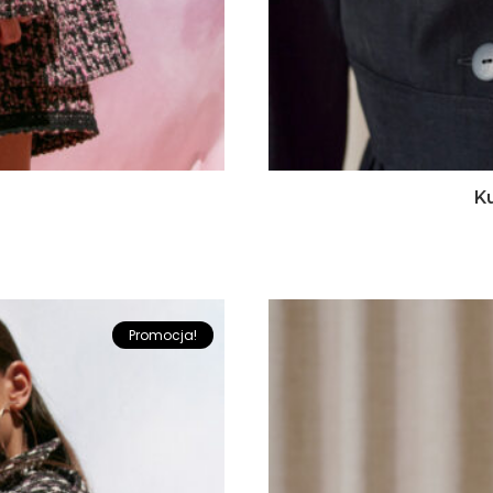
K
Promocja!