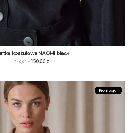
urtka koszulowa NAOMI black
150,00
zł
540,00
zł
Promocja!