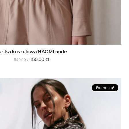
urtka koszulowa NAOMI nude
150,00
zł
540,00
zł
Promocja!