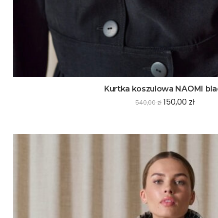
Kurtka koszulowa NAOMI bla
150,00
zł
540,00
zł