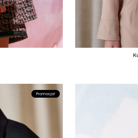
K
Promocja!